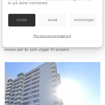
er på dette nettstedet.
Godta
Avslå
Innstillinger
Bane Nor
Bane NOR lokverksted i Narvik
Personvernerklæring
Varmepumpen utnytter energien fra 5 energibrønner
Energikostnader redusert fra 366 366 til 151 866
kroner per år, som utgjør 41 prosent