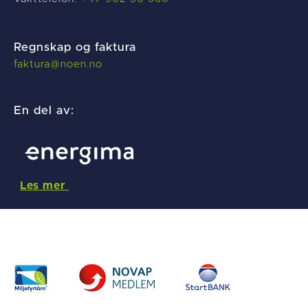
Regnskap og faktura
f
aktura@noen.no
En del av:
Les mer