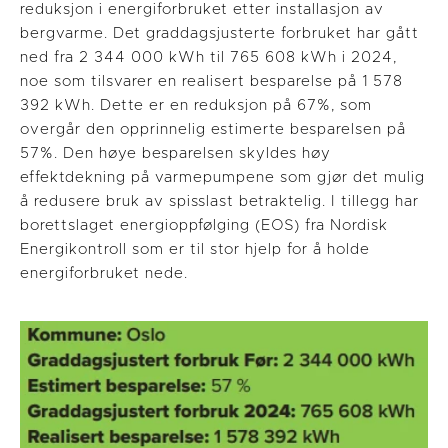
reduksjon i energiforbruket etter installasjon av
bergvarme. Det grad­dag­sjusterte forbruket har gått
ned fra 2 344 000 kWh til 765 608 kWh i 2024,
noe som tilsvarer en realisert besparelse på 1 578
392 kWh. Dette er en reduksjon på 67%, som
overgår den opprinnelig estimerte besparelsen på
57%. Den høye besparelsen skyldes høy
effektdekning på varmepumpene som gjør det mulig
å redusere bruk av spisslast betraktelig. I tillegg har
borettslaget energioppfølging (EOS) fra Nordisk
Energikontroll som er til stor hjelp for å holde
energiforbruket nede.