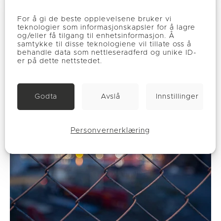
For å gi de beste opplevelsene bruker vi
Slik kommer dere i gang med
teknologier som informasjonskapsler for å lagre
og/eller få tilgang til enhetsinformasjon. Å
bergvarme
samtykke til disse teknologiene vil tillate oss å
Les mer
behandle data som nettleseradferd og unike ID-
er på dette nettstedet.
Godta
Avslå
Innstillinger
Personvernerklæring