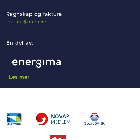
Regnskap og faktura
f
aktura@noen.no
En del av:
Les mer