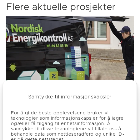
Flere aktuelle prosjekter
Samtykke til informasjonskapsler
For å gi de beste opplevelsene bruker vi
teknologier som informasjonskapsler for å lagre
Vi søker serviceleder
og/eller få tilgang til enhetsinformasjon. Å
Les mer
samtykke til disse teknologiene vil tillate oss å
behandle data som nettleseradferd og unike ID-
er på dette nettstedet.