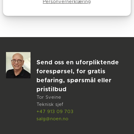
to tredjedeler
Personvernerklæring
Les mer
Send oss en uforpliktende
forespørsel, for gratis
befaring, spørsmål eller
pristilbud
Tor Sveine
Teknisk sjef
+47 913 09 703
salg@noen.no