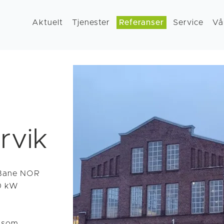
Aktuelt
Tjenester
Referanser
Service
Vå
rvik
r Bane NOR
60 kW
nnsom