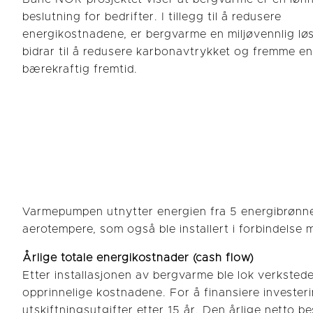
beslutning for bedrifter. I tillegg til å redusere
energikostnadene, er bergvarme en miljøvennlig lø
bidrar til å redusere karbonavtrykket og fremme en
bærekraftig fremtid.
Varmepumpen utnytter energien fra 5 energibrønn
aerotempere, som også ble installert i forbindels
Årlige totale energikostnader (cash flow)
Etter installasjonen av bergvarme ble lok verksted
opprinnelige kostnadene. For å finansiere invester
utskiftningsutgifter etter 15 år. Den årlige netto 