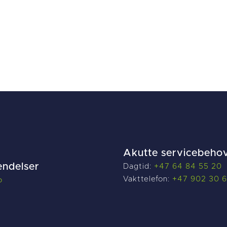
Akutte servicebeho
endelser
Dagtid:
+47 64 84 55 20
Vakttelefon:
+47 902 30 
o