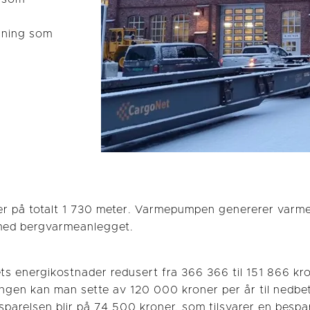
sning som
er på totalt 1 730 meter. Varmepumpen genererer varm
e med bergvarmeanlegget.
ets energikostnader redusert fra 366 366 til 151 866 kr
ingen kan man sette av 120 000 kroner per år til nedbet
besparelsen blir på 74 500 kroner, som tilsvarer en besp