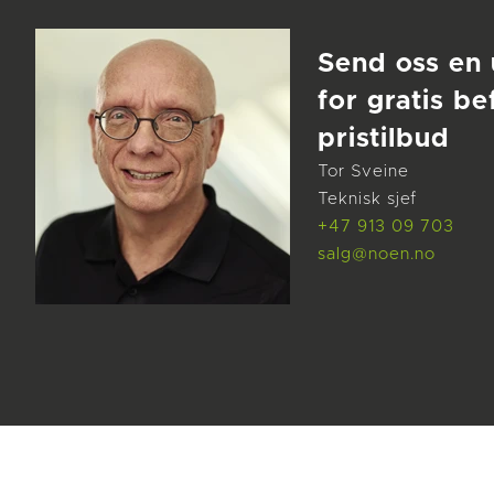
Send oss en 
for gratis be
pristilbud
Tor Sveine
Teknisk sjef
+47 913 09 703
salg@noen.no