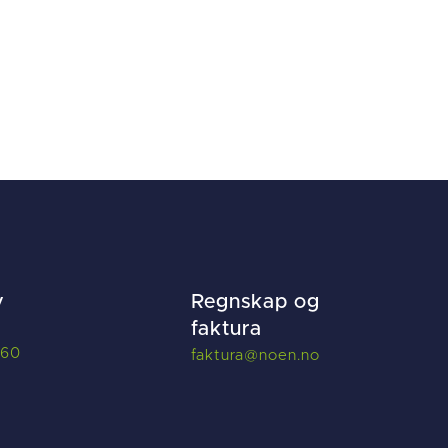
v
Regnskap og
faktura
660
f
aktura@noen.no