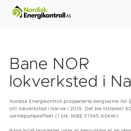
Bane NOR
lokverksted i Na
Nordisk Energikontroll prosjekterte bergvarme fo
sitt lokverksted i Narvik i 2019. Det ble installert 
varmepumpeeffekt (1 stk. NIBE F1345-60kW).
Bane NOR prosjektet viser at bergvarme er en lø