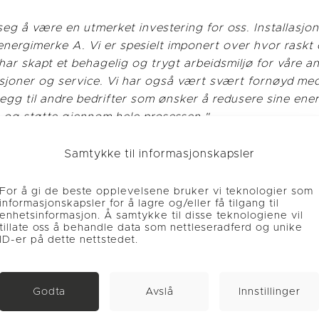
seg å være en utmerket investering for oss. Installasjon
 energimerke A. Vi er spesielt imponert over hvor raskt
har skapt et behagelig og trygt arbeidsmiljø for våre 
asjoner og service. Vi har også vært svært fornøyd med
egg til andre bedrifter som ønsker å redusere sine ene
kt og støtte gjennom hele prosessen."
Samtykke til informasjonskapsler
For å gi de beste opplevelsene bruker vi teknologier som
informasjonskapsler for å lagre og/eller få tilgang til
enhetsinformasjon. Å samtykke til disse teknologiene vil
tillate oss å behandle data som nettleseradferd og unike
rosjekter
ID-er på dette nettstedet.
Godta
Avslå
Innstillinger