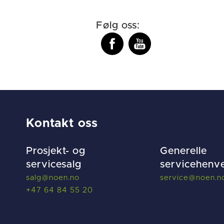
Følg oss:
Kontakt oss
Prosjekt- og
Generelle
servicesalg
servicehenv
salg@noen.no
service@noen.n
+47 64 84 55 20