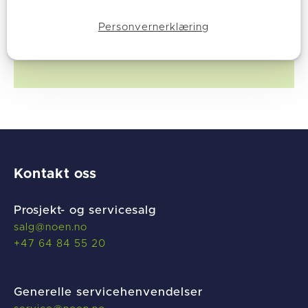
tilsvarer prosentvis besparelse på 65,1%. De har
altså spart 186 256 kWh (ca. 14%) mer enn forventet.
Personvernerklæring
Kontakt oss
Prosjekt- og servicesalg
salg@noen.no
+47 64 84 55 20
Generelle servicehenvendelser