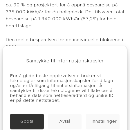
ca. 90 % og prosjektert for å oppnå besparelse på
335 000 kWh/år for én boligblokk. Det tilsvarer total
besparelse på 1 340 000 kWh/år (57,2%) for hele
borettslaget.
Den reelle besparelsen for de individuelle blokkene i
2021 var som følger:
Betzy Kjelsbergsvei 7: 197 738 kWh tilført
Samtykke til informasjonskapsler
energi, besparelse på 388 262 kWh (66,3%)
Betzy Kjelsbergsvei 11: 195 457 kWh tilført
For å gi de beste opplevelsene bruker vi
energi, besparelse på 390 543 kWh (66,6%)
teknologier som informasjonskapsler for å lagre
og/eller få tilgang til enhetsinformasjon. Å
Betzy Kjelsbergsvei 13: 220 395 kWh tilført
samtykke til disse teknologiene vil tillate oss å
energi, besparelse på 365 605 kWh (62,4%)
behandle data som nettleseradferd og unike ID-
Betzy Kjelsbergsvei 15: 204 154 kWh tilført
er på dette nettstedet.
energi, besparelse på 381 846 kWh (65,2%)
I 2021 sparte Lillo Terrasse Borettslag totalt
Godta
Avslå
Innstillinger
1 526 256 kWh ved å bytte til bergvarme, som