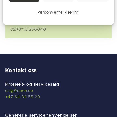
Fotot: Av Hans-Petter Fjeld – Eget verk, CC
Personvernerklæring
BY-SA 3.0,
https://commons.wikimedia.org/w/index.php?
curid=10256040
Kontakt oss
Prosjekt- og servicesalg
salg@noen.no
+47 64 84 55 20
Generelle servicehenvendelser