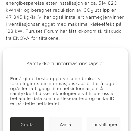
energibesparelse etter installasjon er ca. 514 820
kWh/år og beregnet reduksjon av CO
utslipp er
2
47 345 kg/år. Vi har også installert varmegjenvinner
i ventilasjonsanlegget med maksimal kjøleeffekt på
123 kW. Furuset Forum har fått økonomisk tilskudd
fra ENOVA for tiltakene.
Samtykke til informasjonskapsler
For å gi de beste opplevelsene bruker vi
teknologier som informasjonskapsler for å lagre
og/eller få tilgang til enhetsinformasjon. Å
samtykke til disse teknologiene vil tillate oss å
behandle data som nettleseradferd og unike ID-
er på dette nettstedet.
Godta
Avslå
Innstillinger