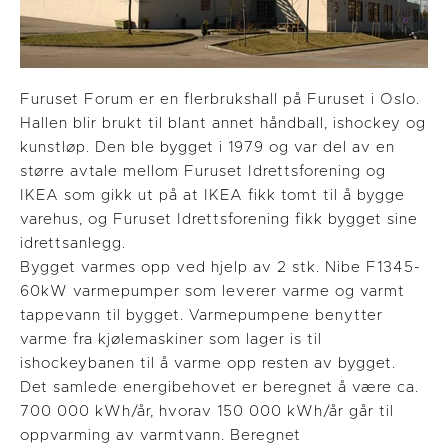
Furuset Forum er en flerbrukshall på Furuset i Oslo.
Hallen blir brukt til blant annet håndball, ishockey og
kunstløp. Den ble bygget i 1979 og var del av en
større avtale mellom Furuset Idrettsforening og
IKEA som gikk ut på at IKEA fikk tomt til å bygge
varehus, og Furuset Idrettsforening fikk bygget sine
idrettsanlegg.
Bygget varmes opp ved hjelp av 2 stk. Nibe F1345-
60kW varmepumper som leverer varme og varmt
tappevann til bygget. Varmepumpene benytter
varme fra kjølemaskiner som lager is til
ishockeybanen til å varme opp resten av bygget.
Det samlede energibehovet er beregnet å være ca.
700 000 kWh/år, hvorav 150 000 kWh/år går til
oppvarming av varmtvann. Beregnet