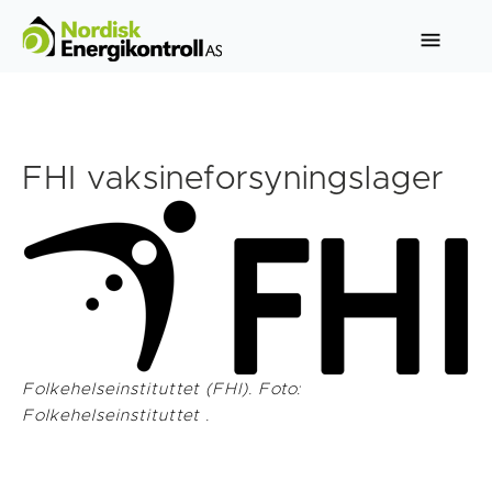
FHI vaksineforsyningslager
Folkehelseinstituttet (FHI). Foto:
Folkehelseinstituttet .