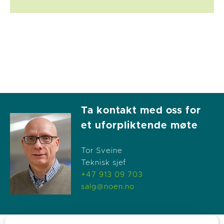
Ta kontakt med oss for
et uforpliktende møte
Tor Sveine
Teknisk sjef
+47 913 09 703
salg@noen.no