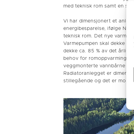
med teknisk rom samt en sepa
Vi har dimensjonert et anleg
energibesparelse, ifølge Nib
teknisk rom. Det nye varmean
Varmepumpen skal dekke grun
dekke ca. 85 % av det årlig
behov for romoppvarming og
veggmonterte vannbårne radia
Radiatoranlegget er dimensj
stillegående og det er monter