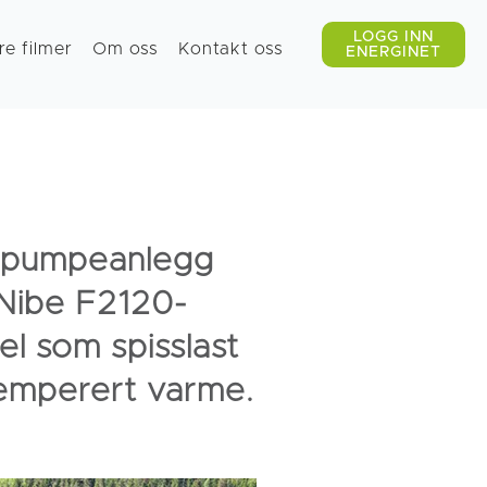
re filmer
Om oss
Kontakt oss
mepumpeanlegg
. Nibe F2120-
l som spisslast
temperert varme.