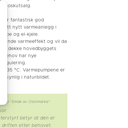
g kioskutsalg.
 gir fantastisk god
mplett nytt varmeanlegg i
umpe og el-kjele.
erende varmeeffekt og vil da
 skal dekke hovedbyggets
mebehov har nye
 regulering.
C og 35 °C. Varmepumpene er
i synlig i naturbildet.
a boka "Smak av Oslomarka".
sor
terstyrt betyr at den er
er driften etter behovet.