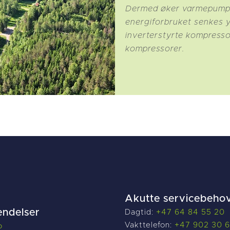
Dermed øker varmepumpe
energiforbruket senkes yt
inverterstyrte kompresso
kompressorer.
Akutte servicebeho
endelser
Dagtid:
+47 64 84 55 20
Vakttelefon:
+47 902 30 
o