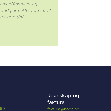
ns effektivitet og
terligere. Alternativet til
rer er av/på
v
Regnskap og
faktura
660
f
aktura@noen.no