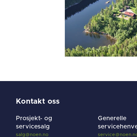
Kontakt oss
Prosjekt- og
Generelle
servicesalg
servicehenv
salg@noen.no
service@noen.n