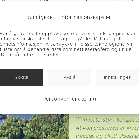
rat bygning bestående av privatbolig for bestyrerne o
Samtykke til informasjonskapsler
[1]
g med luft-vann inverterstyrte kompressorer
, noe som
e.no sin side om F2120 maskinene. Det ble installert ko
For å gi de beste opplevelsene bruker vi teknologier som
legget har energileveranser fra en luft til vann varmep
informasjonskapsler for å lagre og/eller få tilgang til
enhetsinformasjon. Å samtykke til disse teknologiene vil
nlasten og er dimensjonert for ca. 60 % av dimensjon
tillate oss å behandle data som nettleseradferd og unike
e energibehovet for bygningen. Det nye varmeanlegget
ID-er på dette nettstedet.
 forvarming av varmt forbruksvann. Alle rom med var
torer med termostatstyrte radiatorventiler for direkte
onert for tur- og returtemperatur på henholdsvis 50 °
Godta
Avslå
Innstillinger
t VP-hus som går i ett med bygget for at det ikke skal bl
Personvernerklæring
Bilde: Foto.Øystein Søbye. Fr
[1]
Inverterstyrt kompres
At kompressoren er inver
trinnløs og alltid tilpass