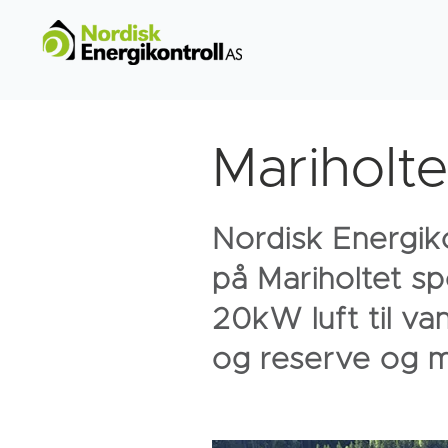
Mariholte
Nordisk Energik
på Mariholtet spo
20kW luft til v
og reserve og m