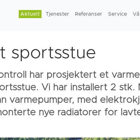
Aktuelt
Tjenester
Referanser
Service
Vå
t sportsstue
ontroll har prosjektert et var
rtsstue. Vi har installert 2 stk
ann varmepumper, med elektrokje
onterte nye radiatorer for lav