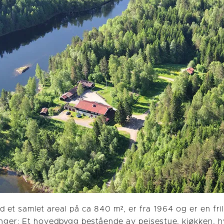
 et samlet areal på ca 840 m², er fra 1964 og er en fril
inger: Et hovedbygg bestående av peisestue, kjøkken, 