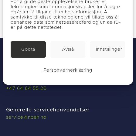
For å gi de beste opplevelsene bruker vi
teknologier som informasjonskapsler for å lagre
og/eller få tilgang til enhetsinformasjon. Å
samtykke til disse teknologiene vil tillate oss å
behandle data som nettleseradferd og unike ID-
er på dette nettstedet.
Godta
Avslå
Innstillinger
Kontakt oss
Personvernerklæring
Prosjekt- og servicesalg
salg@noen.no
+47 64 84 55 20
Generelle servicehenvendelser
service@noen.no