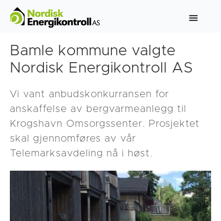
Bamle kommune valgte
Nordisk Energikontroll AS
Vi vant anbudskonkurransen for
anskaffelse av bergvarmeanlegg til
Krogshavn Omsorgssenter. Prosjektet
skal gjennomføres av vår
Telemarksavdeling nå i høst.