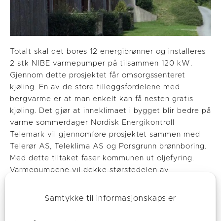
Totalt skal det bores 12 energibrønner og installeres
2 stk NIBE varmepumper på tilsammen 120 kW.
Gjennom dette prosjektet får omsorgssenteret
kjøling. En av de store tilleggsfordelene med
bergvarme er at man enkelt kan få nesten gratis
kjøling. Det gjør at inneklimaet i bygget blir bedre på
varme sommerdager Nordisk Energikontroll
Telemark vil gjennomføre prosjektet sammen med
Telerør AS, Teleklima AS og Porsgrunn brønnboring.
Med dette tiltaket faser kommunen ut oljefyring.
Varmepumpene vil dekke størstedelen av
varmebehovet. Elektrokjeler skal dekke spisslasten.
Oljekjelen vil bli stående og klargjøres for nøddrift.
Samtykke til informasjonskapsler
Hvis strømmen går i lengre periode kan
omsorgssenteret varmes opp med den.